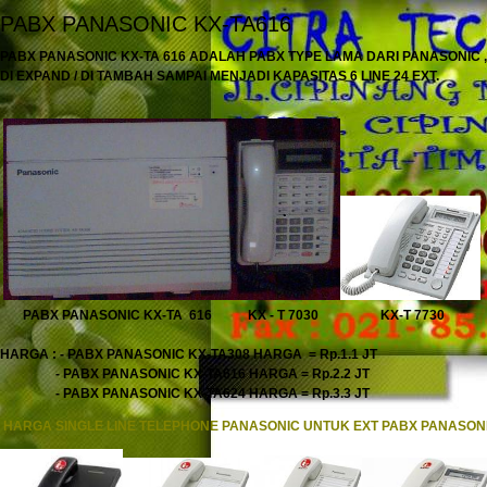
PABX PANASONIC KX-TA616
PABX PANASONIC KX-TA 616 ADALAH PABX TYPE LAMA DARI PANASONIC ,
DI EXPAND / DI TAMBAH SAMPAI MENJADI KAPASITAS 6 LINE 24 EXT.
PABX PANASONIC KX-TA 616 KX - T 7030 KX-T 7730
HARGA : - PABX PANASONIC KX-TA308 HARGA = Rp.1.1 JT
- PABX PANASONIC KX-TA616 HARGA = Rp.2.2 JT
- PABX PANASONIC KX-TA624 HARGA = Rp.3.3 JT
HARGA SINGLE LINE TELEPHONE PANASONIC UNTUK EXT PABX PANASON