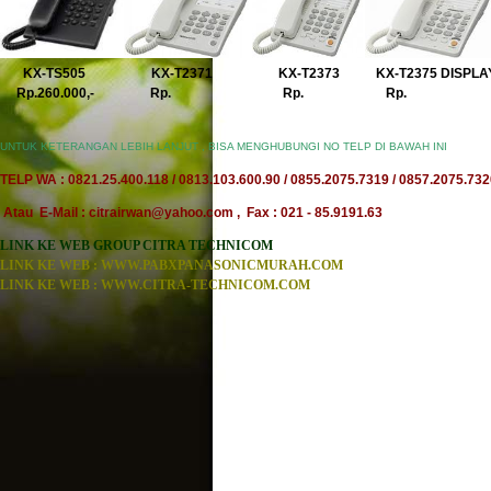
KX-TS505 KX-T2371 KX-T2373 KX-T2375 DISPLA
Rp.260.000,- Rp. Rp. Rp.
UNTUK KETERANGAN LEBIH LANJUT , BISA MENGHUBUNGI NO TELP DI BAWAH INI
TELP WA : 0821.25.400.118 / 0813.103.600.90 / 0855.2075.7319 / 0857.2075.73
Atau E-Mail : citrairwan@yahoo.com , Fax : 021 - 85.9191.63
LINK KE WEB GROUP CITRA TECHNICOM
LINK KE WEB : WWW.PABXPANASONICMURAH.COM
LINK KE WEB : WWW.CITRA-TECHNICOM.COM