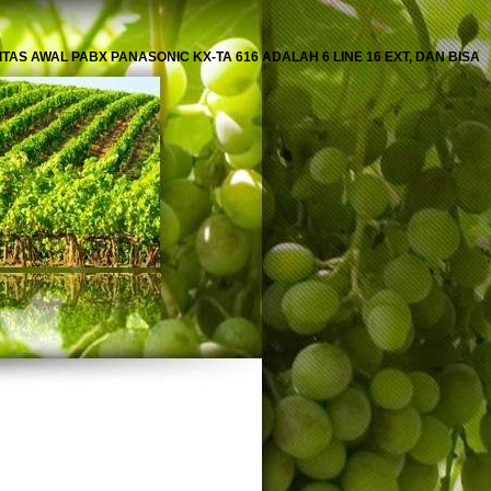
AS AWAL PABX PANASONIC KX-TA 616 ADALAH 6 LINE 16 EXT, DAN BISA