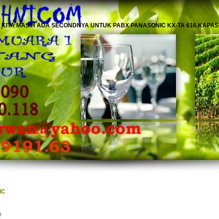
 KITA MASIH ADA SECONDNYA UNTUK PABX PANASONIC KX-TA 616.KAPASIT
IC