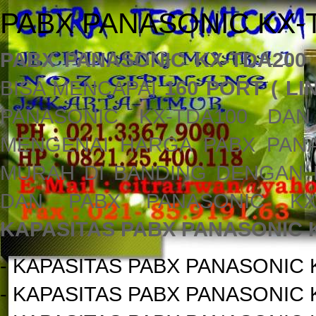
PABX PANASONIC KX-
PABX PANASONIC KX-TDA200
BISA MENCAPAI
160 PORT ( LIN
PANASONIC KX-TDA100 DAN
MENGENAI HARGA PABX PANA
MURAH DI BANDING DENGAN 
DAN PABX PANASONIC KX
KAPASITAS PABX PANASONIC 
- KAPASITAS PABX PANASONIC K
- KAPASITAS PABX PANASONIC K