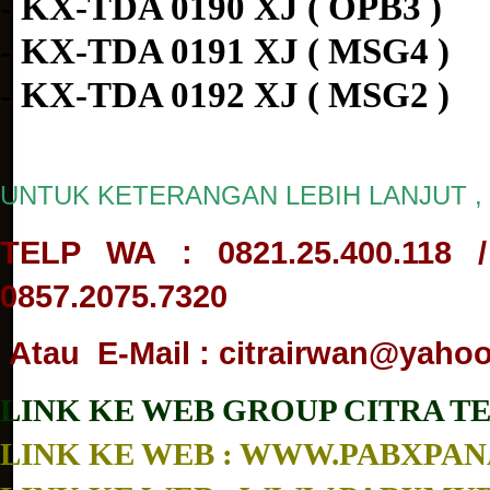
- KX-TDA 0190 XJ ( OPB3 )
- KX-TDA 0191 XJ ( MSG4 )
- KX-TDA 0192 XJ ( MSG2 )
UNTUK KETERANGAN LEBIH LANJUT , 
TELP WA : 0821.25.400.118 / 
0857.2075.7320
Atau E-Mail : citrairwan@yahoo.
LINK KE WEB GROUP CITRA 
LINK KE WEB : WWW.PABXP