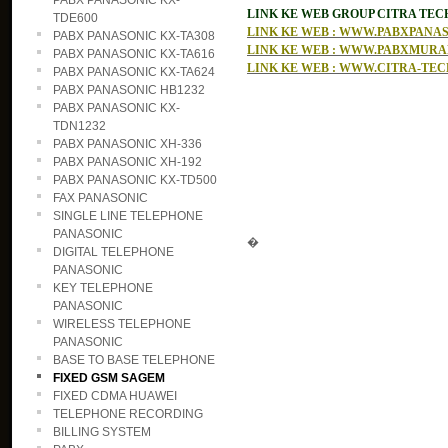
PABX PANASONIC KX-
LINK KE WEB GROUP CITRA TE
TDE600
LINK KE WEB : WWW.PABXPAN
PABX PANASONIC KX-TA308
LINK KE WEB : WWW.PABXMUR
PABX PANASONIC KX-TA616
LINK KE WEB : WWW.CITRA-TE
PABX PANASONIC KX-TA624
PABX PANASONIC HB1232
PABX PANASONIC KX-
TDN1232
PABX PANASONIC XH-336
PABX PANASONIC XH-192
PABX PANASONIC KX-TD500
FAX PANASONIC
SINGLE LINE TELEPHONE
PANASONIC
�
DIGITAL TELEPHONE
PANASONIC
KEY TELEPHONE
PANASONIC
WIRELESS TELEPHONE
PANASONIC
BASE TO BASE TELEPHONE
FIXED GSM SAGEM
FIXED CDMA HUAWEI
TELEPHONE RECORDING
BILLING SYSTEM