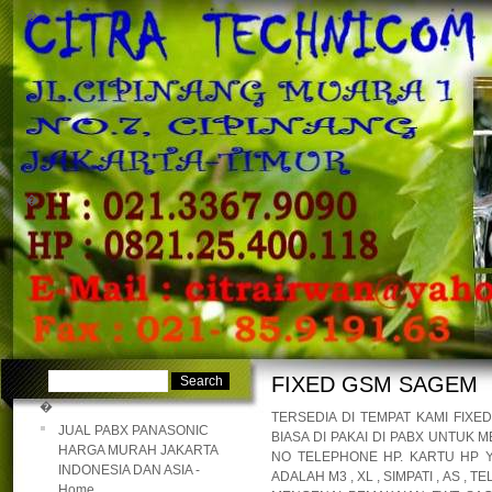
�
�
FIXED GSM SAGEM
�
TERSEDIA DI TEMPAT KAMI FIXE
JUAL PABX PANASONIC
BIASA DI PAKAI DI PABX UNTUK
HARGA MURAH JAKARTA
NO TELEPHONE HP. KARTU HP Y
INDONESIA DAN ASIA -
ADALAH M3 , XL , SIMPATI , AS 
Home