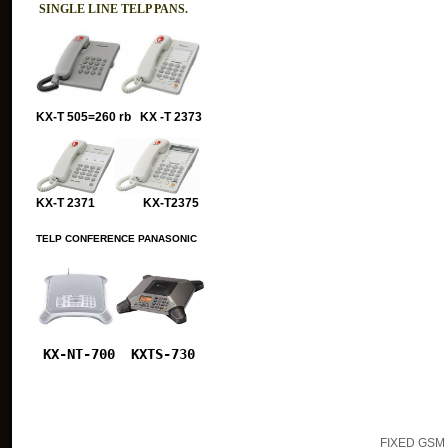
SINGLE LINE TELP PANS.
KX-T 505=260 rb KX -T 2373
KX-T 2371 KX-T2375
TELP CONFERENCE PANASONIC
KX-NT-700
KXTS-730
FIXED GSM