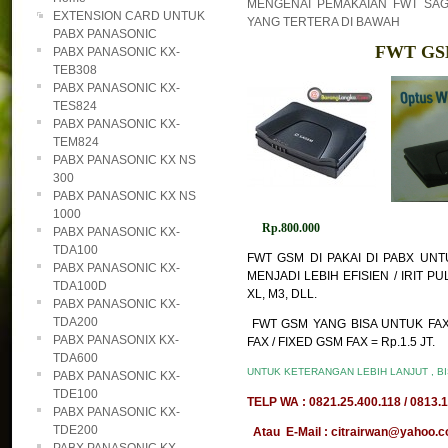
MENGENAI PEMAKAIAN FWT SAG
EXTENSION CARD UNTUK
YANG TERTERA DI BAWAH
PABX PANASONIC
FWT GS
PABX PANASONIC KX-
TEB308
PABX PANASONIC KX-
TES824
PABX PANASONIC KX-
TEM824
PABX PANASONIC KX NS
300
PABX PANASONIC KX NS
1000
Rp.800.000
PABX PANASONIC KX-
TDA100
FWT GSM DI PAKAI DI PABX UN
PABX PANASONIC KX-
MENJADI LEBIH EFISIEN / IRIT P
TDA100D
XL, M3, DLL.
PABX PANASONIC KX-
TDA200
FWT GSM YANG BISA UNTUK FAX
PABX PANASONIX KX-
FAX / FIXED GSM FAX = Rp.1.5 JT.
TDA600
UNTUK KETERANGAN LEBIH LANJUT , B
PABX PANASONIC KX-
TDE100
TELP WA : 0821.25.400.118 / 0813.1
PABX PANASONIC KX-
TDE200
Atau E-Mail : citrairwan@yahoo.co