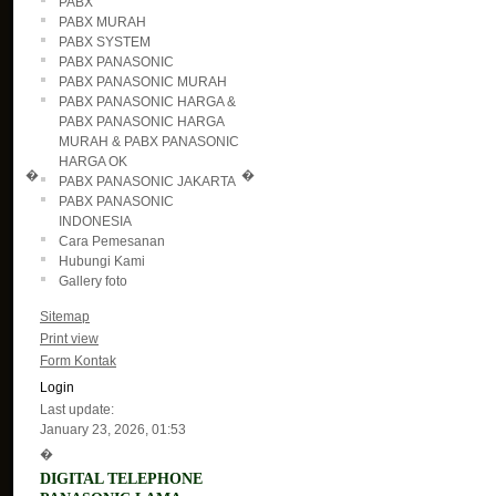
PABX
PABX MURAH
PABX SYSTEM
PABX PANASONIC
PABX PANASONIC MURAH
PABX PANASONIC HARGA &
PABX PANASONIC HARGA
MURAH & PABX PANASONIC
HARGA OK
�
�
PABX PANASONIC JAKARTA
PABX PANASONIC
INDONESIA
Cara Pemesanan
Hubungi Kami
Gallery foto
Sitemap
Print view
Form Kontak
Login
Last update:
January 23, 2026, 01:53
�
DIGITAL TELEPHONE