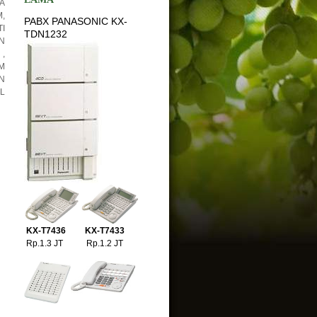
A
,
PABX PANASONIC KX-
I
TDN1232
N
,
M
N
L
KX-T7436 KX-T7433
Rp.1.3 JT Rp.1.2 JT
P