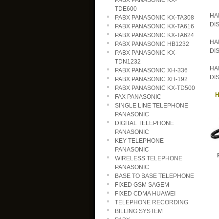
PABX PANASONIC KX-
TDE600
HA
PABX PANASONIC KX-TA308
DI
PABX PANASONIC KX-TA616
PABX PANASONIC KX-TA624
HA
PABX PANASONIC HB1232
DI
PABX PANASONIC KX-
TDN1232
HA
PABX PANASONIC XH-336
DI
PABX PANASONIC XH-192
PABX PANASONIC KX-TD500
H
FAX PANASONIC
SINGLE LINE TELEPHONE
PANASONIC
DIGITAL TELEPHONE
PANASONIC
KEY TELEPHONE
PANASONIC
Rp
WIRELESS TELEPHONE
PANASONIC
BASE TO BASE TELEPHONE
FIXED GSM SAGEM
FIXED CDMA HUAWEI
TELEPHONE RECORDING
BILLING SYSTEM