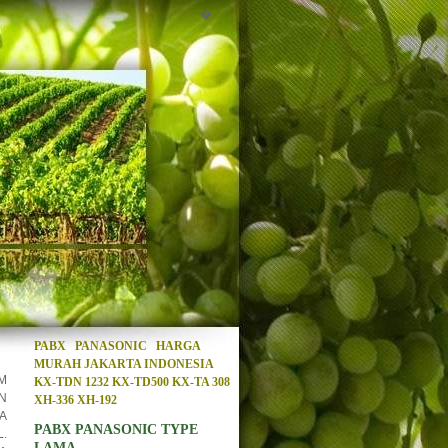
�
PABX PANASONIC HARGA
MURAH JAKARTA INDONESIA
M
KX-TDN 1232 KX-TD500 KX-TA 308
N
XH-336 XH-192
A
PABX PANASONIC TYPE
.
LAMA