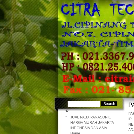
�
�
P
�
PA
JUAL PABX PANASONIC
IP
HARGA MURAH JAKARTA
NE
INDONESIA DAN ASIA -
AD
Home