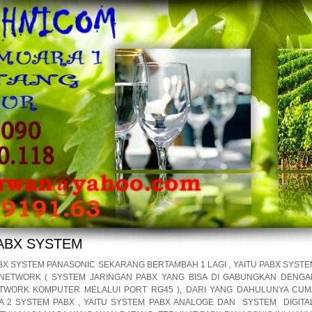
ABX SYSTEM
BX SYSTEM PANASONIC SEKARANG BERTAMBAH 1 LAGI , YAITU PABX SYSTE
 NETWORK ( SYSTEM JARINGAN PABX YANG BISA DI GABUNGKAN DENGA
TWORK KOMPUTER MELALUI PORT RG45 ), DARI YANG DAHULUNYA CUM
A 2 SYSTEM PABX , YAITU SYSTEM PABX ANALOGE DAN SYSTEM DIGITAL