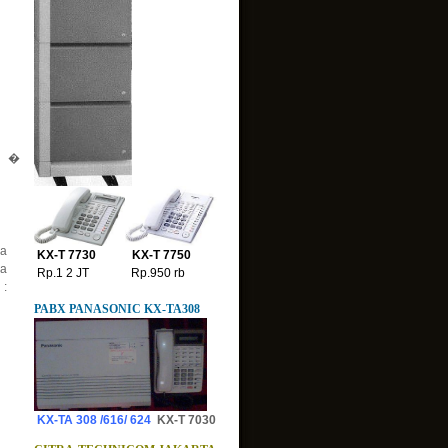
�
sa
KX-T 7730 KX-T 7750
sa
Rp.1 2 JT Rp.950 rb
 :
PABX PANASONIC KX-TA308
KX-TA 308 /616/ 624
KX-T 7030