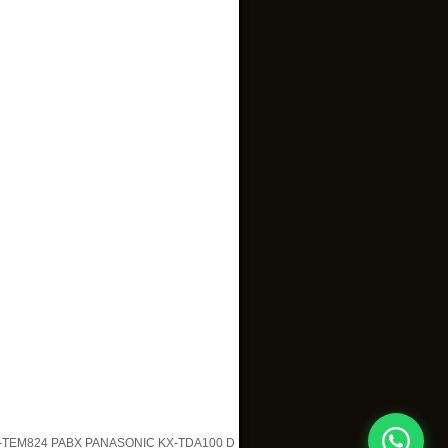
-TEM824 PABX PANASONIC KX-TDA100 D