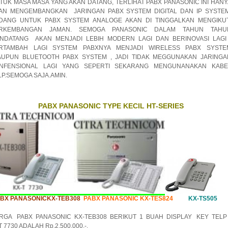
TUK MASA MASA YANG AKAN DATANG, TERLIHAT PABX PANASONIC INI HANY
AN MENGEMBANGKAN JARINGAN PABX SYSTEM DIGITAL DAN IP SYSTEM
DANG UNTUK PABX SYSTEM ANALOGE AKAN DI TINGGALKAN MENGIKUT
RKEMBANGAN JAMAN. SEMOGA PANASONIC DALAM TAHUN TAHU
NDATANG AKAN MENJADI LEBIH MODERN LAGI DAN BERINOVASI LAGI 
RTAMBAH LAGI SYSTEM PABXNYA MENJADI WIRELESS PABX SYSTE
AUPUN BLUETOOTH PABX SYSTEM , JADI TIDAK MEGGUNAKAN JARINGA
NFENSIONAL LAGI YANG SEPERTI SEKARANG MENGUNANAKAN KABE
LP.SEMOGA SAJA.AMIN.
PABX PANASONIC TYPE KECIL HT-SERIES
BX PANASONICKX-TEB308
PABX PANASONIC KX-TES824
KX-TS505
RGA PABX PANASONIC KX-TEB308 BERIKUT 1 BUAH DISPLAY KEY TEL
 7730 ADALAH Rp.2.500.000,-.