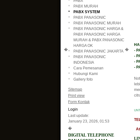
PABX
PABX MURAH
PABX SYSTEM
PABX PANASONIC
PABX PANASONIC MURAH
PABX PANASONIC HARGA &
K
PABX PANASONIC HARGA
MURAH & PABX PANASONIC
HA
HARGA OK
�
�
- 
PABX PANASONIC JAKARTA
- 
PABX PANASONIC
- P
INDONESIA
- P
Cara Pemesanan
Hubungi Kami
Not
Gallery foto
leb
Sitemap
me
cit
Print view
Form Kontak
Login
UNT
Last update:
TEL
January 23, 2026, 01:53
�
Ata
DIGITAL TELEPHONE
LI