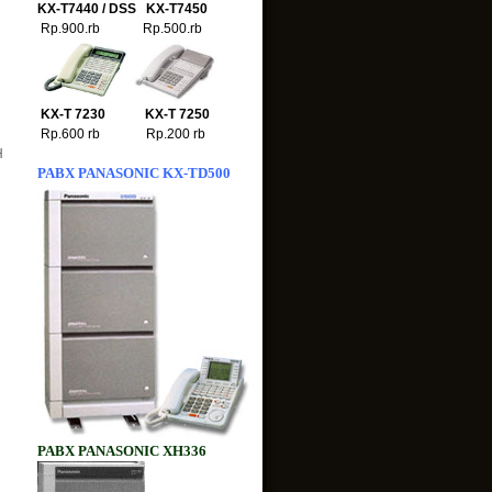
KX-T7440 / DSS KX-T7450
Rp.900.rb Rp.500.rb
H
H
KX-T 7230 KX-T 7250
Rp.600 rb Rp.200 rb
H
PABX PANASONIC KX-TD500
PABX PANASONIC XH336