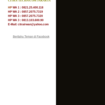
CITRA-TECHNICOM JAKARTA
HP
WA 1 : 0821.25.400.118
HP WA 2 : 0857.2075.7319
HP WA 3 : 0857.2075.7320
HP WA 3 : 0813.103.600.90
E-Mail: citrairwan@yahoo.com
Beritahu Teman di Facebook