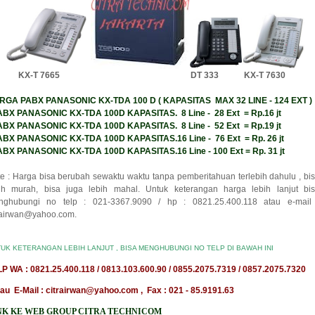
X-T 7665 DT 333 KX-T 7630
RGA PABX PANASONIC KX-TDA 100 D ( KAPASITAS MAX 32 LINE - 124 EXT )
PABX PANASONIC KX-TDA 100D KAPASITAS. 8 Line - 28 Ext = Rp.16 jt
PABX PANASONIC KX-TDA 100D KAPASITAS. 8 Line - 52 Ext = Rp.19 jt
ABX PANASONIC KX-TDA 100D KAPASITAS.16 Line - 76 Ext = Rp. 26 jt
ABX PANASONIC KX-TDA 100D KAPASITAS.16 Line - 100 Ext = Rp. 31 jt
e : Harga bisa berubah sewaktu waktu tanpa pemberitahuan terlebih dahulu , bi
ih murah, bisa juga lebih mahal. Untuk keterangan harga lebih lanjut bi
nghubungi no telp : 021-3367.9090 / hp : 0821.25.400.118 atau e-mail
rairwan@yahoo.com.
UK KETERANGAN LEBIH LANJUT , BISA MENGHUBUNGI NO TELP DI BAWAH INI
P WA : 0821.25.400.118 / 0813.103.600.90 / 0855.2075.7319 / 0857.2075.7320
u E-Mail : citrairwan@yahoo.com , Fax : 021 - 85.9191.63
NK KE WEB GROUP CITRA TECHNICOM