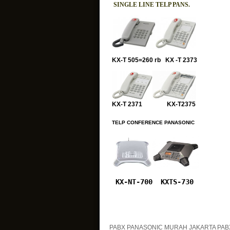
SINGLE LINE TELP PANS.
KX-T 505=260 rb KX -T 2373
KX-T 2371 KX-T2375
TELP CONFERENCE PANASONIC
KX-NT-700
KXTS-730
PABX PANASONIC MURAH JAKARTA PABX